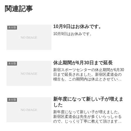
関連記事
10月9日はお休みです。
未分類
10月9日はお休みです。
休止期間が6月30日まで延長
未分類
新宿スポーツセンターの休止期間が6月30
日まで延長されました。新宿区柔道会の
稽古も、この期間内は休止とさせていた
だきます。再開につきましては、動きが
あり次第アナウンスさせて頂きます。以
降再開の場合も全日本柔道連盟より通知
のありました基準 に...
新年度になって新しい子が増えま
未分類
した
新年度になって新しい子が増えました。
新宿区柔道会は先生が多くいらっしゃる
ので、じっくり丁寧に教えて頂けます。
柔道は、勝たないとダメとか、勝つため
の技とかそういうのを教えているところ