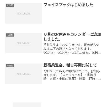
も多いと思いますがここは勝つため、の
フェイスブックはじめました
未分類
柔道は教えません。まず挨...
８月のお休みをカレンダーに追加
未分類
しました。
芦川先生よりお知らせです。夏の稽古休
みは以下の通りとなっております。
8/13(火)・8/15(木)・8/17(土)また、区民総
合体育大会開会式 9/1(日)9:30～ご父兄の
方もこぞってお集まりください。とのこ
とでした。ご都合のつく方は是非...
新宿柔道会、稽古再開に関して
未分類
7月18日(土)からの稽古について、お知ら
せします。【スケジュール】・実施日
時 火曜・土曜の週2回・時間 17時～
※当面、18時までの稽古とします。【持
ち物】・マスク、あるいはバフなど口・
鼻を覆うもの (稽古中は、外しても着け
ても良いこと...